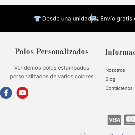
Desde una unidad
Envío gratis
Polos Personalizados
Informa
Vendemos polos estampados
Nosotros
personalizados de varios colores
Blog
Contáctenos
F
Y
a
o
c
u
e
t
b
u
o
b
o
e