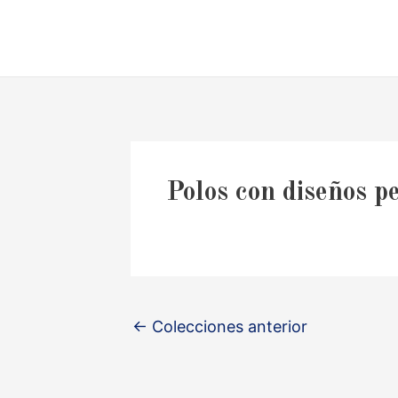
Ir
al
contenido
Polos con diseños p
←
Colecciones anterior