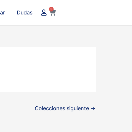
0
Carrito
ar
Dudas
Colecciones siguiente
→